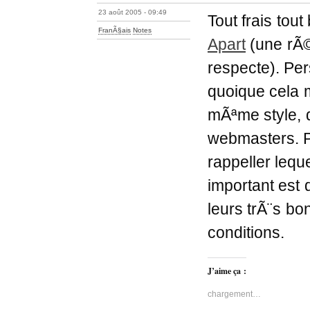
23 août 2005 - 09:49
Tout frais tou
FranÃ§ais
Notes
Apart
(une rÃ©
respecte). Pe
quoique cela 
mÃªme style, d
webmasters. P
rappeller lequ
important est 
leurs trÃ¨s bo
conditions.
J’aime ça :
chargement…