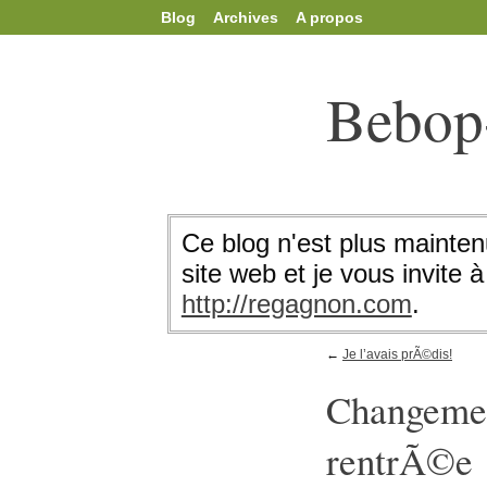
Blog
Archives
A propos
Bebop
Ce blog n'est plus mainten
site web et je vous invite à 
http://regagnon.com
.
←
Je l’avais prÃ©dis!
Changement
rentrÃ©e