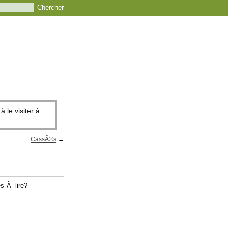
 le visiter à
CassÃ©s
→
es Ã lire?