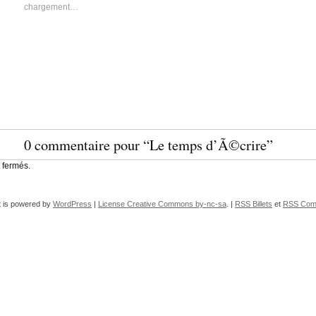
chargement…
0 commentaire pour “Le temps d’Ã©crire”
 fermés.
 is powered by
WordPress
|
License Creative Commons by-nc-sa
. |
RSS Billets
et
RSS Com