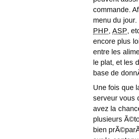
commande. Afi
menu du jour.
PHP
,
ASP
, et
encore plus lo
entre les alim
le plat, et l
base de donn
Une fois que l
serveur vous 
avez la chanc
plusieurs Ã©to
bien prÃ©par