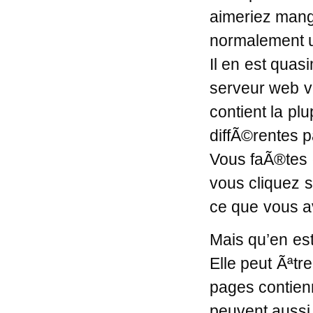
aimeriez mange
normalement 
Il en est quas
serveur web vo
contient la pl
diffÃ©rentes pa
Vous faÃ®tes 
vous cliquez s
ce que vous 
Mais qu’en est 
Elle peut Ãªt
pages contien
peuvent aussi