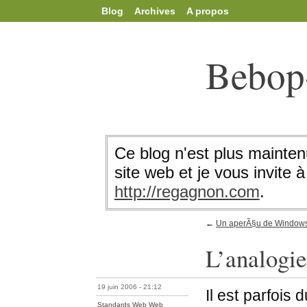
Blog
Archives
A propos
Bebop
Ce blog n'est plus mainten
site web et je vous invite à 
http://regagnon.com
.
←
Un aperÃ§u de Windows
L’analogie
19 juin 2006 - 21:12
Il est parfois
Standards Web
Web