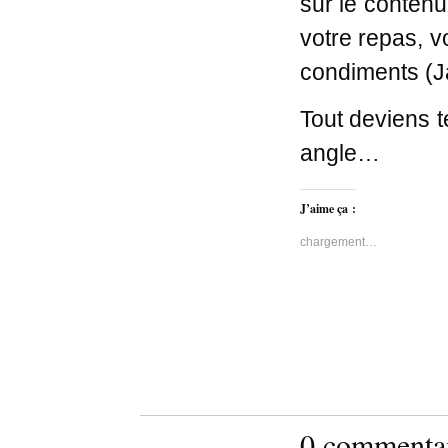
sur le contenu 
votre repas, v
condiments (Ja
Tout deviens t
angle…
J’aime ça :
chargement…
0 commentai