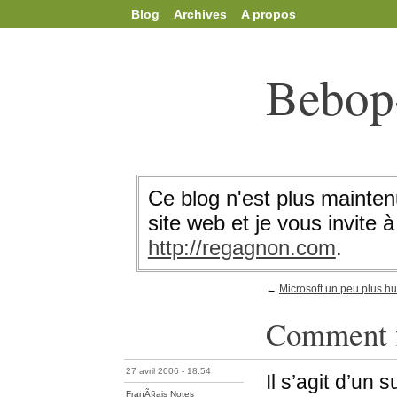
Blog
Archives
A propos
Bebop
Ce blog n'est plus mainten
site web et je vous invite à 
http://regagnon.com
.
←
Microsoft un peu plus h
Comment fi
27 avril 2006 - 18:54
Il s’agit d’un
FranÃ§ais
Notes