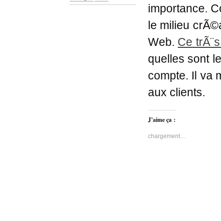
importance. C
le milieu crÃ©
Web.
Ce trÃ¨s
quelles sont 
compte. Il va
aux clients.
J’aime ça :
chargement…