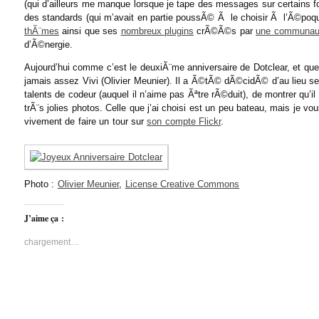
(qui d’ailleurs me manque lorsque je tape des messages sur certains f
des standards (qui m’avait en partie poussÃ© Ã le choisir Ã l’Ã©poq
thÃ¨mes
ainsi que ses
nombreux plugins
crÃ©Ã©s par
une communa
d’Ã©nergie.
Aujourd’hui comme c’est le deuxiÃ¨me anniversaire de Dotclear, et que
jamais assez Vivi (Olivier Meunier). Il a Ã©tÃ© dÃ©cidÃ© d’au lieu se
talents de codeur (auquel il n’aime pas Ãªtre rÃ©duit), de montrer qu’il
trÃ¨s jolies photos. Celle que j’ai choisi est un peu bateau, mais je 
vivement de faire un tour sur
son compte Flickr
.
Photo :
Olivier Meunier
,
License Creative Commons
J’aime ça :
chargement…