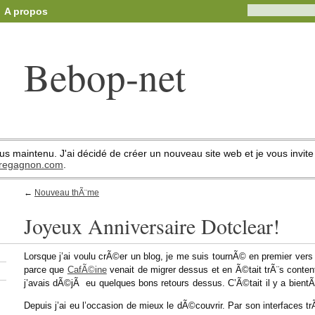
A propos
Bebop-net
us maintenu. J'ai décidé de créer un nouveau site web et je vous invite à
//regagnon.com
.
←
Nouveau thÃ¨me
Joyeux Anniversaire Dotclear!
Lorsque j’ai voulu crÃ©er un blog, je me suis tournÃ© en premier ver
parce que
CafÃ©ine
venait de migrer dessus et en Ã©tait trÃ¨s content
j’avais dÃ©jÃ eu quelques bons retours dessus. C’Ã©tait il y a bientÃ
Depuis j’ai eu l’occasion de mieux le dÃ©couvrir. Par son interfaces 