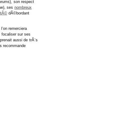
orums), son respect
ue), ses
nombreux
utÃ©
dÃ©bordant
 l’on remerciera
 focaliser sur ses
 prenait aussi de trÃ¨s
vous recommande