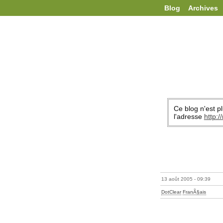
Blog
Archives
Ce blog n'est pl
l'adresse
http:
13 août 2005 - 09:39
DotClear
FranÃ§ais