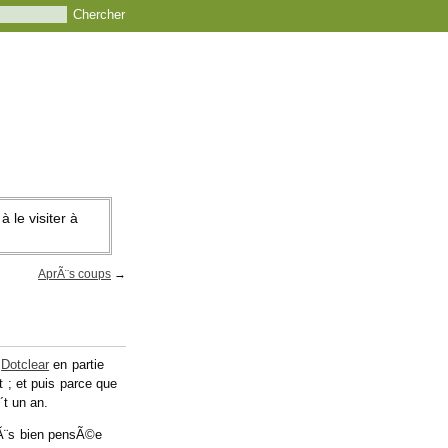
 le visiter à
AprÃ¨s coups
→
s
Dotclear
en partie
 ; et puis parce que
´t un an.
trÃ¨s bien pensÃ©e