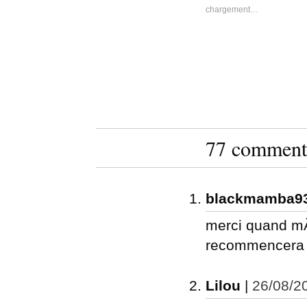
chargement…
77 commenta
blackmamba9
merci quand mÃ
recommencera
Lilou
|
26/08/2