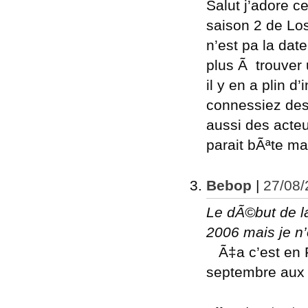
Salut j’adore ce
saison 2 de Los
n’est pa la dat
plus Ã trouver 
il y en a plin d
connessiez des 
aussi des acteu
parait bÃªte ma
Bebop
|
27/08/
Le dÃ©but de la
2006 mais je n’
Ã‡a c’est en 
septembre aux 