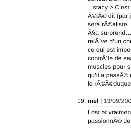
stacy > C’est
Ã©tÃ© dit (par 
sera rÃ©aliste
Ã§a surprend… 
relÃ¨ve d’un co
ce qui est impo
contrÃ´le de se
muscles pour se
qu’il a passÃ© e
le rÃ©Ã©duque
mel
|
13/09/200
Lost et vraimen
passionnÃ© de los