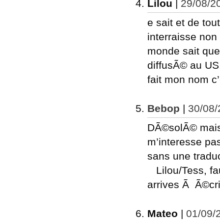
Lilou
|
29/08/2
e sait et de tou
interraisse non
monde sait que 
diffusÃ© au US.
fait mon nom c’e
Bebop
|
30/08/
DÃ©solÃ© mais 
m’interesse pa
sans une tradu
Lilou/Tess, f
arrives Ã Ã©cr
Mateo
|
01/09/