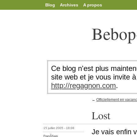
Blog
Archives
A propos
Bebop
Ce blog n'est plus mainten
site web et je vous invite à 
http://regagnon.com
.
←
Officiellement en vacan
Lost
15 juillet 2005 - 18:08
Je vais enfin 
FranÃ§ais