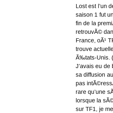
Lost est l’un
saison 1 fut u
fin de la premi
retrouvÃ© dan
France, oÃ¹ TF
trouve actuell
Ã‰tats-Unis. (
J’avais eu de
sa diffusion a
pas intÃ©ressÃ
rare qu’une s
lorsque la sÃ
sur TF1, je me