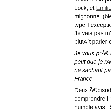
Lock, et
Emili
mignonne. (bi
type, l’excepti
Je vais pas m’
plutÃ´t parler 
Je vous prÃ©vi
peut que je rÃ
ne sachant pa
France.
Deux Ã©pisode
comprendre l’
humble avis :