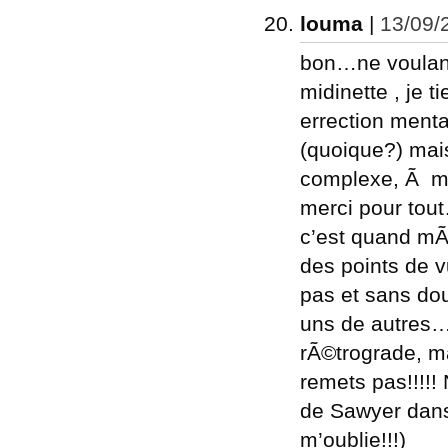
louma
|
13/09/
bon…ne voulant
midinette , je 
errection ment
(quoique?) mai
complexe, Ã mo
merci pour tou
c’est quand mÃª
des points de 
pas et sans do
uns de autres…q
rÃ©trograde, ma
remets pas!!!!!
de Sawyer dan
m’oublie!!!)