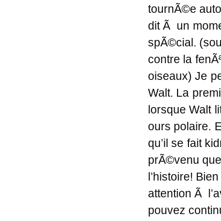
tournÃ©e autou
dit Ã un mome
spÃ©cial. (so
contre la fenÃª
oiseaux) Je p
Walt. La premi
lorsque Walt l
ours polaire. 
qu’il se fait 
prÃ©venu que 
l’histoire! Bie
attention Ã l’
pouvez continu