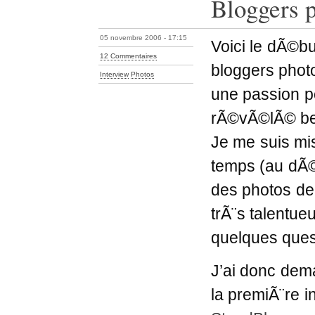
Bloggers p
05 novembre 2006 - 17:15
Voici le dÃ©bu
12 Commentaires
bloggers phot
Interview
Photos
une passion p
rÃ©vÃ©lÃ© b
Je me suis mis
temps (au dÃ©
des photos de
trÃ¨s talentueu
quelques ques
J’ai donc d
la premiÃ¨re i