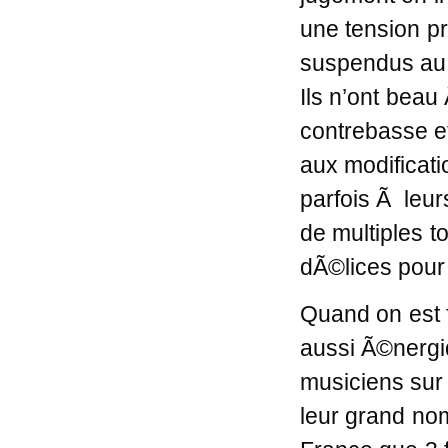
une tension pr
suspendus au
Ils n’ont beau
contrebasse et
aux modificati
parfois Ã leu
de multiples t
dÃ©lices pour 
Quand on est 
aussi Ã©nergi
musiciens su
leur grand nom