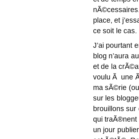
nÃ©cessaires. 
place, et j’es
ce soit le cas.
J’ai pourtant 
blog n’aura au
et de la crÃ©a
voulu Ã une Ã
ma sÃ©rie (oui,
sur les blogge
brouillons sur
qui traÃ®nent 
un jour publie