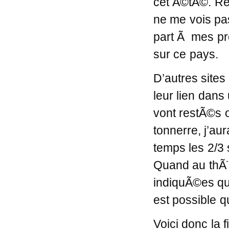
cet Ã©tÃ©. Re
ne me vois pas
part Ã mes pr
sur ce pays.
D’autres sites
leur lien dans
vont restÃ©s 
tonnerre, j’au
temps les 2/3 
Quand au thÃ¨
indiquÃ©es qu’
est possible qu
Voici donc la 