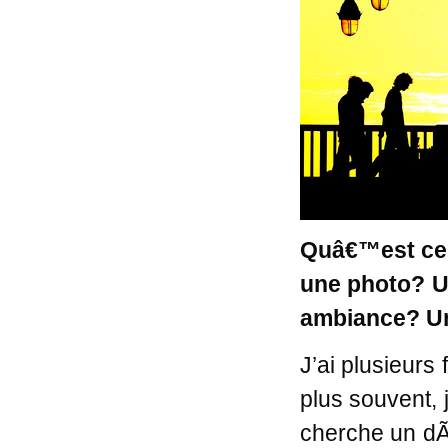
Quâ€™est ce 
une photo? U
ambiance? U
J’ai plusieur
plus souvent, 
cherche un dÃ