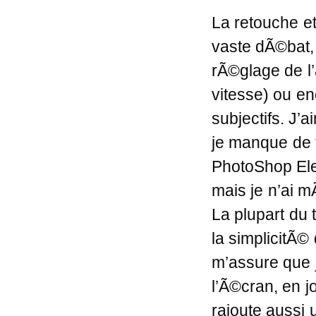
La retouche et
vaste dÃ©bat, 
rÃ©glage de l’
vitesse) ou en
subjectifs. J’
je manque de 
PhotoShop Ele
mais je n’ai m
La plupart du t
la simplicitÃ©
m’assure que j
l’Ã©cran, en j
rajoute aussi 