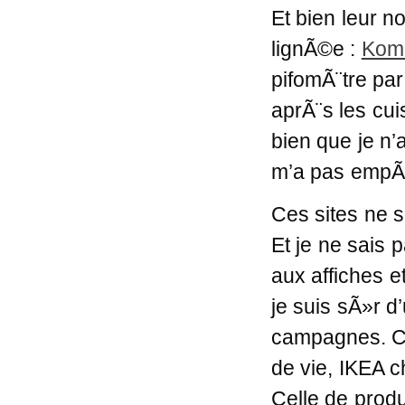
Et bien leur 
lignÃ©e :
Kom 
pifomÃ¨tre pa
aprÃ¨s les cui
bien que je n’
m’a pas empÃª
Ces sites ne s
Et je ne sais
aux affiches e
je suis sÃ»r d
campagnes. Ca
de vie, IKEA c
Celle de produ