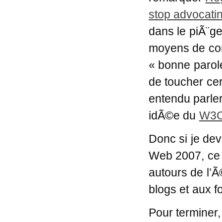
stop advocatin
dans le piÃ¨ge
moyens de com
« bonne parole
de toucher ce
entendu parle
idÃ©e du
W3
Donc si je dev
Web 2007, ce s
autours de l’
blogs et aux f
Pour terminer