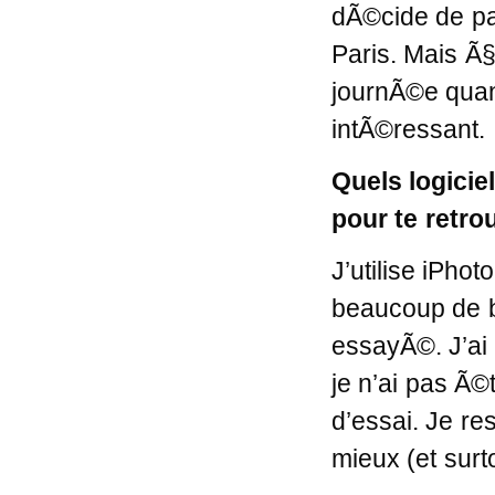
dÃ©cide de pa
Paris. Mais Ã§
journÃ©e qua
intÃ©ressant.
Quels logicie
pour te retro
J’utilise iPhot
beaucoup de bi
essayÃ©. J’ai
je n’ai pas Ã
d’essai. Je re
mieux (et surt