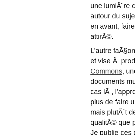
une lumiÃ¨re qu
autour du suje
en avant, faire
attirÃ©.
L’autre faÃ§o
et vise Ã pro
Commons
, u
documents mul
cas lÃ , l’appr
plus de faire 
mais plutÃ´t d
qualitÃ© que po
Je publie ces 