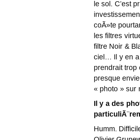
le sol. C’est 
investissement
coÃ»te pourtant
les filtres vir
filtre Noir & 
ciel… Il y en 
prendrait trop
presque envi
« photo » sur 
Il y a des ph
particuliÃ¨rem
Humm. Diffici
Olivier Grune