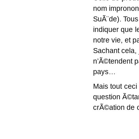
nom imprononÃ
SuÃ¨de). Tous
indiquer que l
notre vie, et 
Sachant cela,
n’Ã©tendent p
pays…
Mais tout ceci
question Ã©tan
crÃ©ation de c