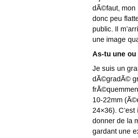
dÃ©faut, mon 
donc peu flat
public. Il m’a
une image quan
As-tu une ou
Je suis un gran
dÃ©gradÃ© gris
frÃ©quemment
10-22mm (Ã©q
24×36). C’est
donner de la m
gardant une ex