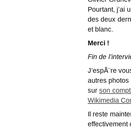
Pourtant, j’ai
des deux dern
et blanc.
Merci !
Fin de l’interv
J’espÃ¨re vous
autres photos 
sur
son compte
Wikimedia C
Il reste main
effectivement 