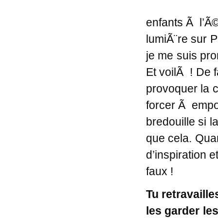
enfants Ã l’Ã©c
lumiÃ¨re sur P
je me suis pr
Et voilÃ ! De 
provoquer la c
forcer Ã empor
bredouille si 
que cela. Quan
d’inspiration 
faux !
Tu retravaill
les garder le