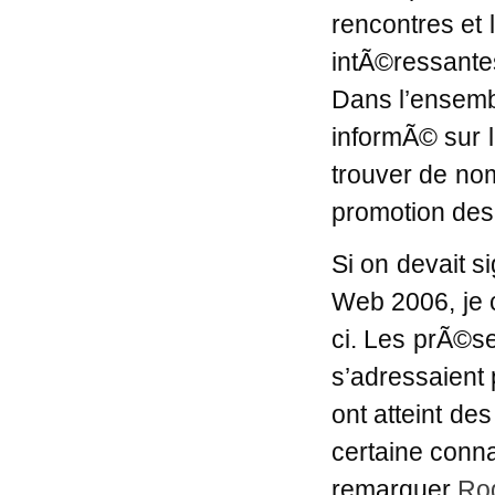
rencontres et 
intÃ©ressantes
Dans l’ensemb
informÃ© sur 
trouver de no
promotion des
Si on devait s
Web 2006, je c
ci. Les prÃ©se
s’adressaient
ont atteint d
certaine conna
remarquer
Ro