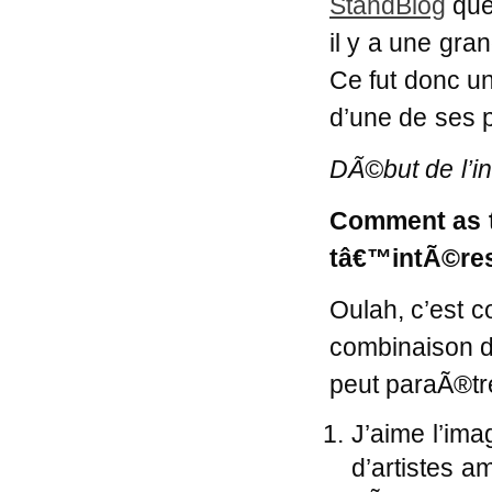
StandBlog
que 
il y a une gra
Ce fut donc u
d’une de ses 
DÃ©but de l’in
Comment as
tâ€™intÃ©res
Oulah, c’est c
combinaison d
peut paraÃ®tre
J’aime l’imag
d’artistes a