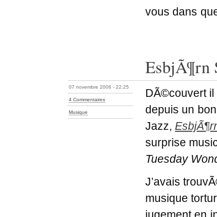
vous dans que
EsbjÃ¶rn 
07 novembre 2006 - 22:25
DÃ©couvert il
4 Commentaires
depuis un bon
Musique
Jazz,
EsbjÃ¶r
surprise musi
Tuesday Wond
J’avais trouv
musique tortur
jugement en in