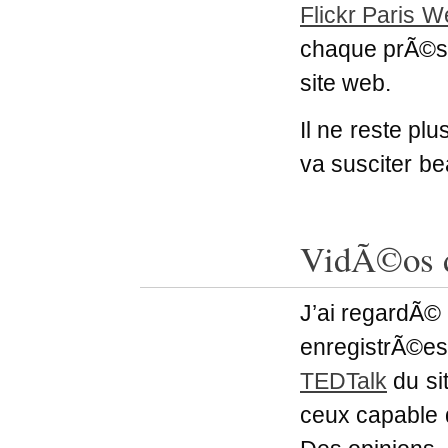
Flickr Paris 
chaque prÃ©sen
site web.
Il ne reste p
va susciter b
VidÃ©os 
J’ai regardÃ©
enregistrÃ©e
TEDTalk
du si
ceux capable 