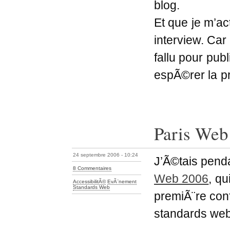
blog.
Et que je m’ac
interview. Car
fallu pour pub
espÃ©rer la p
Paris Web
24 septembre 2006 - 10:24
J’Ã©tais pend
8 Commentaires
Web 2006
, qu
AccessibilitÃ©
EvÃ¨nement
Standards Web
premiÃ¨re con
standards web 