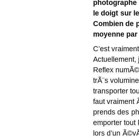
photographe 
le doigt sur 
Combien de p
moyenne par
C’est vraimen
Actuellement, j
Reflex numÃ©r
trÃ¨s volumin
transporter to
faut vraiment 
prends des ph
emporter tout 
lors d’un Ã©vÃ