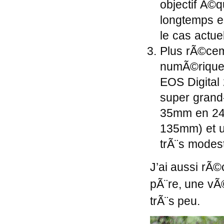
objectif Ã©q
longtemps eu
le cas actue
Plus rÃ©cem
numÃ©rique,
EOS Digital
super grand
35mm en 24×
135mm) et un
trÃ¨s modes
J’ai aussi rÃ
pÃ¨re, une vÃ©
trÃ¨s peu.