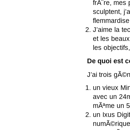
frÃ¨re, mes 
sculptent, j
flemmardise
J’aime la t
et les beaux
les objectif
De quoi est
J’ai trois gÃ©
un vieux Mi
avec un 24
mÃªme un 50
un Ixus Digi
numÃ©rique 