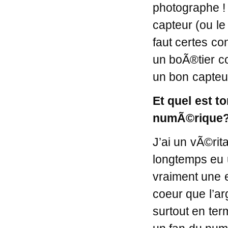
photographe ! E
capteur (ou le 
faut certes co
un boÃ®tier c
un bon capte
Et quel est to
numÃ©rique
J’ai un vÃ©rita
longtemps eu u
vraiment une e
coeur que l’a
surtout en term