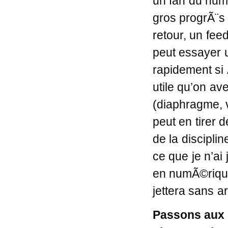
un fan du num
gros progrÃ¨s
retour, un fe
peut essayer u
rapidement si 
utile qu’on a
(diaphragme, v
peut en tirer d
de la discipli
ce que je n’ai
en numÃ©rique
jettera sans a
Passons aux 