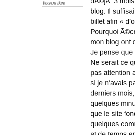
dÃ©jÃ 3 mois 
Bebop-net
Blog
blog. Il suffis
billet afin « d’o
Pourquoi Ã©cri
mon blog ont 
Je pense que c
Ne serait ce q
pas attention
si je n’avais 
derniers mois,
quelques minu
que le site fo
quelques comm
et de temps en