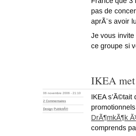
France que 3 f
pas de conce
aprÃ¨s avoir l
Je vous invite
ce groupe si 
IKEA met 
06 novembre 2006 - 21:10
IKEA s’Ã©tait 
2 Commentaires
promotionnels
Design
PublicitÃ©
DrÃ¶mkÃ¶k Ã¥t
comprends p